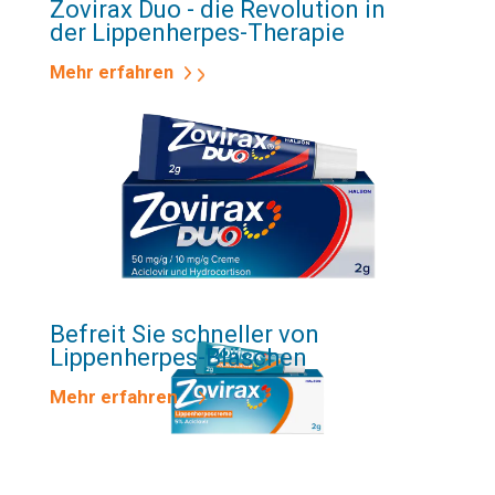
Zovirax Duo - die Revolution in
Rezeptfrei erhältlich
Lippenherpes
-B
läschen
der Lippenherpes-Therapie
Mehr erfahren
Mehr erfahren
Mehr erfahren