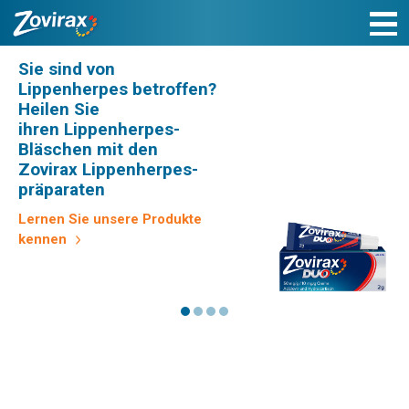
Sie sind von
Zovirax Duo kann die
Lippenherpes betroffen?
Entstehung
Heilen Sie
von Lippenherpes-
ihren Lippenherpes-
Bläschen verhindern
Bläschen mit den
Bekämpft sowohl die
Zovirax Lippenherpes-
Virenvermehrung als auch
präparaten
die dadurch ausgelöste
Lernen Sie unsere Produkte
Entzundüngsreaktion
kennen
Lernen Sie unsere Produkte
kennen
Befreit Sie schneller von