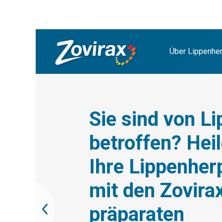
Über Lippenhe
Sie sind von L
Zovirax Duo k
betroffen? Heil
Entstehung v
Ihre Lippenhe
Lippenherpes-
mit den Zovira
Bläschen verh
präparaten