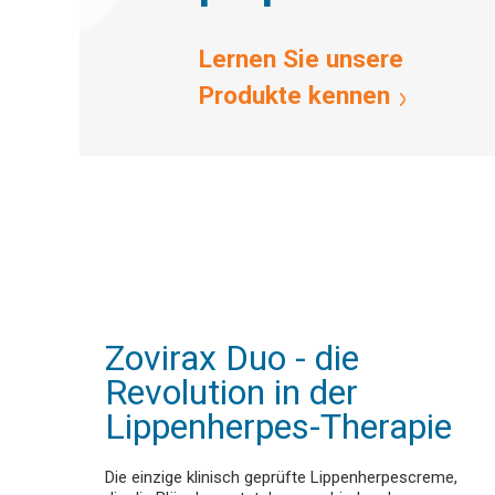
Bekämpft sowohl die Virenvermehrung
als auch die dadurch ausgelöste
Lernen Sie unsere
Entzündungsreaktion
Produkte kennen
Lernen Sie unsere Produk
Zovirax Duo - die
Rezeptfrei erhältlich
Revolution in der
Zovirax Duo ist die einzige Lippenherpescreme, die
Lippenherpes-Therapie
einen entzündungshemmenden und einen
antiviralen Wirkstoff kombiniert.
Die einzige klinisch geprüfte Lippenherpescreme,
Mehr erfahren