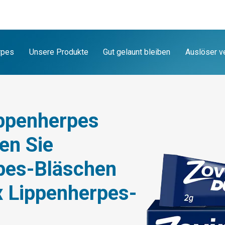
rpes
Unsere Produkte
Gut gelaunt bleiben
Auslöser v
ippenherpes
ann die
en Sie
on
rpes-Bläschen
x Lippenherpes-
indern