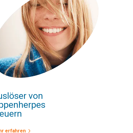
uslöser von
ippenherpes
teuern
r erfahren