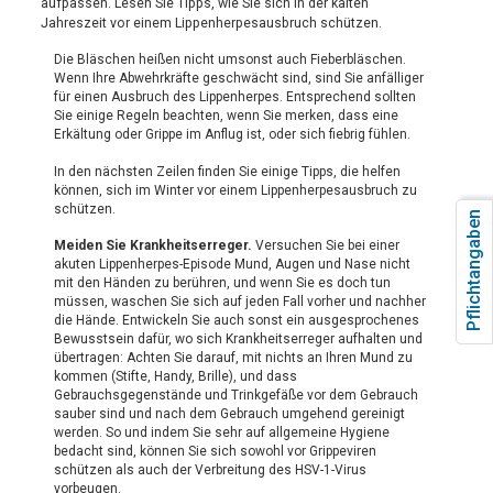
aufpassen. Lesen Sie Tipps, wie Sie sich in der kalten
Jahreszeit vor einem Lippenherpesausbruch schützen.
Die Bläschen heißen nicht umsonst auch Fieberbläschen.
Wenn Ihre Abwehrkräfte geschwächt sind, sind Sie anfälliger
für einen Ausbruch des Lippenherpes. Entsprechend sollten
Sie einige Regeln beachten, wenn Sie merken, dass eine
Erkältung oder Grippe im Anflug ist, oder sich fiebrig fühlen.
In den nächsten Zeilen finden Sie einige Tipps, die helfen
können, sich im Winter vor einem Lippenherpesausbruch zu
schützen.
Pflichtangaben
Meiden Sie Krankheitserreger.
Versuchen Sie bei einer
akuten Lippenherpes-Episode Mund, Augen und Nase nicht
mit den Händen zu berühren, und wenn Sie es doch tun
müssen, waschen Sie sich auf jeden Fall vorher und nachher
die Hände. Entwickeln Sie auch sonst ein ausgesprochenes
Bewusstsein dafür, wo sich Krankheitserreger aufhalten und
übertragen: Achten Sie darauf, mit nichts an Ihren Mund zu
kommen (Stifte, Handy, Brille), und dass
Gebrauchsgegenstände und Trinkgefäße vor dem Gebrauch
sauber sind und nach dem Gebrauch umgehend gereinigt
werden. So und indem Sie sehr auf allgemeine Hygiene
bedacht sind, können Sie sich sowohl vor Grippeviren
schützen als auch der Verbreitung des HSV-1-Virus
vorbeugen.